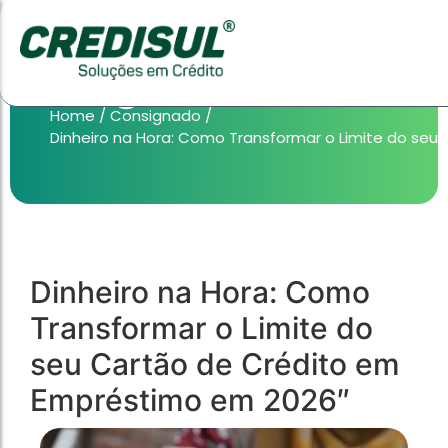
Blog
Home
/
Consignado
/
Dinheiro na Hora: Como Transformar o Limite do se
HOME EQUITY
Produtos
Consignado
HOME EQUITY
Produtos
Consignado
Dinheiro na Hora: Como
Transformar o Limite do
taxas muito menores do que o cartão de crédito, 
taxas muito menores do que o cartão de crédito, 
empréstimo pessoal.
empréstimo pessoal.
seu Cartão de Crédito em
Empréstimo em 2026″
Empréstimo CLT
Empréstimo CLT