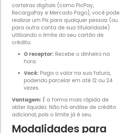
A maior vantagem é que você não precisa tirar dinhei
A maior vantagem é que você não precisa tirar dinhei
carteiras digitais (como PicPay,
parcelas. O pagamento é feito uma vez por ano, aut
parcelas. O pagamento é feito uma vez por ano, aut
RecargaPay e Mercado Pago), você pode
que você já tem no fundo.
que você já tem no fundo.
realizar um Pix para qualquer pessoa (ou
para outra conta de sua titularidade)
utilizando o limite do seu cartão de
crédito.
O receptor:
Recebe o dinheiro na
É uma das modalidades mais fáceis de aprovar, sendo liber
É uma das modalidades mais fáceis de aprovar, sendo liber
hora.
pessoas com score baixo
pessoas com score baixo
.
.
Você:
Paga o valor na sua fatura,
podendo parcelar em até 12 ou 24
vezes.
Vantagem:
É a forma mais rápida de
obter liquidez. Não há análise de crédito
adicional, pois o limite já é seu.
Modalidades para