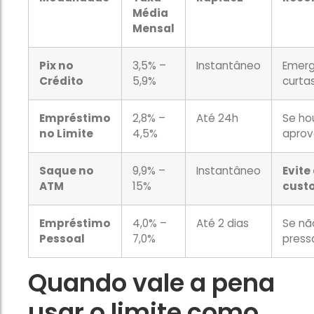
Média
Mensal
Pix no
3,5% –
Instantâneo
Emerg
Crédito
5,9%
curta
Empréstimo
2,8% –
Até 24h
Se ho
no Limite
4,5%
apro
Saque no
9,9% –
Instantâneo
Evite
ATM
15%
cust
Empréstimo
4,0% –
Até 2 dias
Se não
Pessoal
7,0%
press
Quando vale a pena
usar o limite como