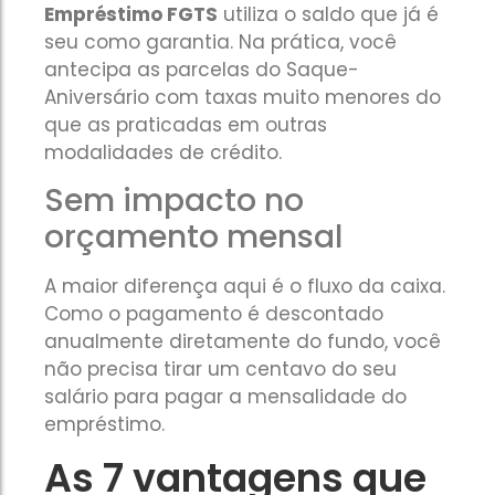
seu salário para pagar as parcelas. O pagamento é f
seu salário para pagar as parcelas. O pagamento é f
Empréstimo FGTS
utiliza o saldo que já é
uma vez por ano, automaticamente, através do sald
uma vez por ano, automaticamente, através do sald
seu como garantia. Na prática, você
você já tem no fundo.
você já tem no fundo.
antecipa as parcelas do Saque-
Aniversário com taxas muito menores do
que as praticadas em outras
modalidades de crédito.
Sem impacto no
É uma das modalidades mais fáceis de aprovar, sendo libe
É uma das modalidades mais fáceis de aprovar, sendo libe
orçamento mensal
inclusive para
inclusive para
negativados e pessoas com score baixo
negativados e pessoas com score baixo
.
.
A maior diferença aqui é o fluxo da caixa.
Como o pagamento é descontado
anualmente diretamente do fundo, você
não precisa tirar um centavo do seu
salário para pagar a mensalidade do
empréstimo.
As 7 vantagens que