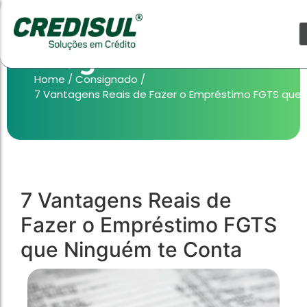
Blog
Home
/
Consignado
/
7 Vantagens Reais de Fazer o Empréstimo FGTS que
HOME EQUITY
Produtos
Consignado
HOME EQUITY
Produtos
Consignado
7 Vantagens Reais de
Fazer o Empréstimo FGTS
taxas muito menores do que o cartão de crédito,
taxas muito menores do que o cartão de crédito,
cheque especial ou empréstimo pessoal.
cheque especial ou empréstimo pessoal.
que Ninguém te Conta
Empréstimo CLT
Empréstimo CLT