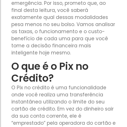
A maior vantagem é que você não precisa tirar dinhei
A maior vantagem é que você não precisa tirar dinhei
emergência. Por isso, prometo que, ao
parcelas. O pagamento é feito uma vez por ano, aut
parcelas. O pagamento é feito uma vez por ano, aut
final desta leitura, você saberá
você já tem no fundo.
você já tem no fundo.
exatamente qual dessas modalidades
pesa menos no seu bolso. Vamos analisar
as taxas, o funcionamento e o custo-
benefício de cada uma para que você
tome a decisão financeira mais
inteligente hoje mesmo.
É uma das modalidades mais fáceis de aprovar, sendo liber
É uma das modalidades mais fáceis de aprovar, sendo liber
O que é o Pix no
pessoas com score baixo
pessoas com score baixo
.
.
Crédito?
O Pix no crédito é uma funcionalidade
onde você realiza uma transferência
instantânea utilizando o limite do seu
cartão de crédito. Em vez do dinheiro sair
da sua conta corrente, ele é
“emprestado” pela operadora do cartão e