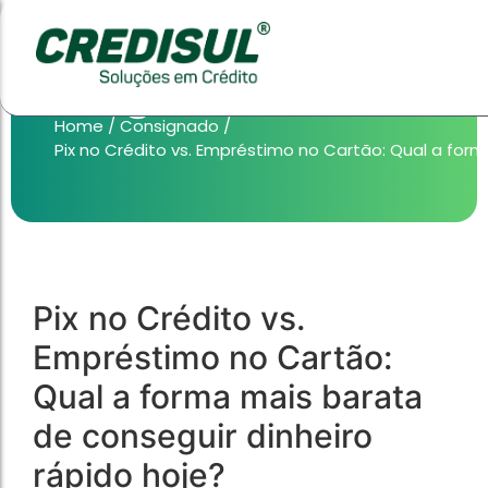
Blog
Home
/
Consignado
/
Pix no Crédito vs. Empréstimo no Cartão: Qual a form
HOME EQUITY
Produtos
Consignado
HOME EQUITY
Produtos
Consignado
Pix no Crédito vs.
Empréstimo no Cartão:
taxas muito menores do que o cartão de crédito, 
taxas muito menores do que o cartão de crédito, 
pessoal.
pessoal.
Qual a forma mais barata
de conseguir dinheiro
Empréstimo CLT
Empréstimo CLT
rápido hoje?